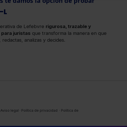
 te damos la opción de probar
-L
nerativa de Lefebvre
rigurosa, trazable y
para juristas
que transforma la manera en que
, redactas, analizas y decides.
Aviso legal
·
Política de privacidad
·
Política de