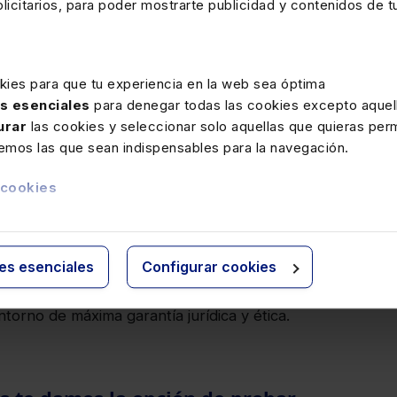
squemas, resúmenes y borradores de trabajo
icitarios, para poder mostrarte publicidad y contenidos de tu
rno que sirven de base para resoluciones o
itos, siempre bajo el control humano efectivo y la
dación crítica del profesional.
kies para que tu experiencia en la web sea óptima
uridad y gobernanza de alto nivel
: Operativa bajo
as esenciales
para denegar todas las cookies excepto aquell
estándares más exigentes, incluyendo la
urar
las cookies y seleccionar solo aquellas que quieras perm
ificación
ISO 42001
de IA responsable y el
remos las que sean indispensables para la navegación.
limiento del
Esquema Nacional de Seguridad
S)
, garantizando la confidencialidad y la protección
 cookies
atos "by design".
 el ebook
y descubre cómo
GenIA-L
lidera la
ies esenciales
Configurar cookies
 hacia una Justicia inteligente y confiable,
do la capacidad de análisis de los profesionales
ntorno de máxima garantía jurídica y ética.