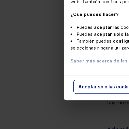
de e
web. También con fines publ
inte
escr
¿Qué puedes hacer?
vali
Puedes
aceptar
las coo
-
Seg
Puedes
aceptar solo l
los 
También puedes
config
cert
seleccionas ninguna utiliza
cump
(EN
Saber más acerca de las
de d
Descarga
Aceptar solo las cook
transición
potencian
bajo un e