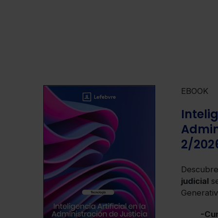
EBOOK
Inteli
Admini
2/202
Descubre
judicial
se
Generati
-Cum