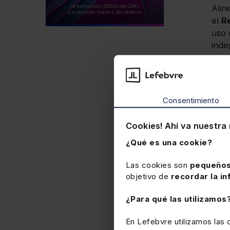
Alin
el
R
uso 
inde
hum
-Cer
mode
fuen
Consentimiento
juri
veri
Cookies! Ahí va nuestra 
fuen
¿Qué es una cookie?
-
Efi
para
Las cookies son
pequeños
estr
objetivo de
recordar la in
juri
medi
¿Para qué las utilizamos
inve
-
Apo
En Lefebvre utilizamos las