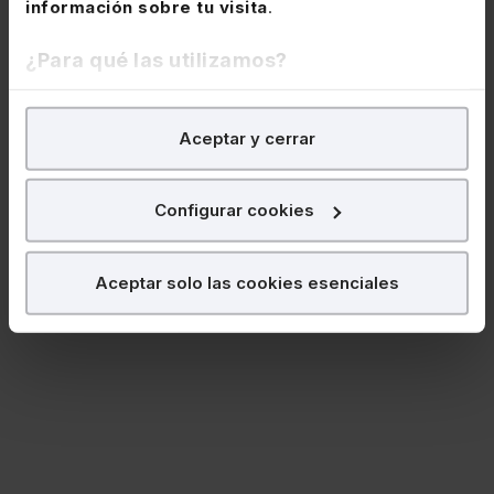
información sobre tu visita
.
¿Para qué las utilizamos?
En Lefebvre utilizamos las cookies con
fines
Aceptar y cerrar
analíticos
para tratar de
mejorar tu experiencia
en
nuestra página web. También con fines publicitarios,
para poder mostrarte publicidad y contenidos de tu
Configurar cookies
interés.
¿Qué puedes hacer?
Aceptar solo las cookies esenciales
Puedes
aceptar
las cookies para que tu
experiencia en la web sea óptima
Puedes
aceptar solo las esenciales
para
denegar todas las cookies excepto aquellas
imprescindibles.
También puedes
configurar
las cookies y
seleccionar solo aquellas que quieras permitir en tu