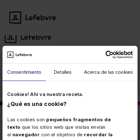
©Lefebvre
2026. Todos los derechos
Consentimiento
Detalles
Acerca de las cookies
reservados.
Aviso legal
·
Política de
privacidad
·
Política de cookies
·
Condiciones
de contratación
Cookies! Ahí va nuestra receta.
¿Qué es una cookie?
Las cookies son
pequeños fragmentos de
texto
que los sitios web que visitas envían
al
navegador
con el objetivo de
recordar la