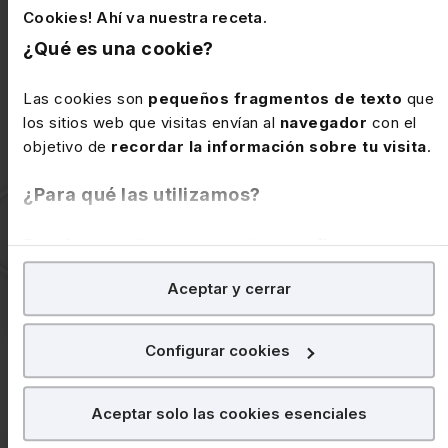
EXPERTO PYME
Cookies! Ahí va nuestra receta.
¿Qué es una cookie?
Aborda la relación entre la dirección
Las cookies son
pequeños fragmentos de texto
que
empresarial y los trabajadores de la
los sitios web que visitas envían al
navegador
con el
PYME.
objetivo de
recordar la información sobre tu visita
.
¿Para qué las utilizamos?
En Lefebvre utilizamos las cookies con
fines
analíticos
para tratar de
mejorar tu experiencia
en
SABER MÁS
Aceptar y cerrar
nuestra página web. También con fines publicitarios,
para poder mostrarte publicidad y contenidos de tu
interés.
Configurar cookies
¿Qué puedes hacer?
GESTIÓN DE DESPACHOS
Aceptar solo las cookies esenciales
Puedes
aceptar
las cookies para que tu experiencia en