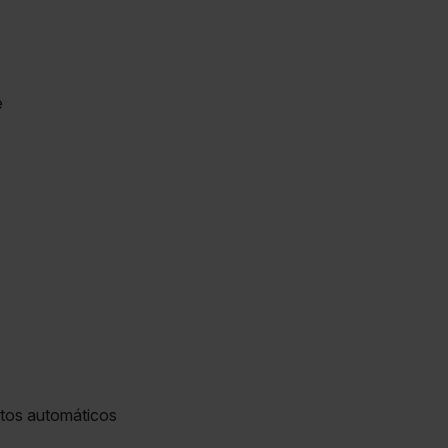
e
atos automáticos