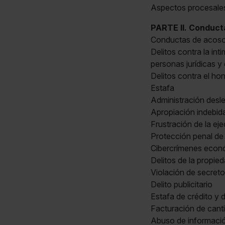
Aspectos procesales
PARTE II. Conducta
Conductas de acos
Delitos contra la int
personas jurídicas y 
Delitos contra el ho
Estafa
Administración desle
Apropiación indebid
Frustración de la ej
Protección penal de
Cibercrímenes econó
Delitos de la propieda
Violación de secreto
Delito publicitario
Estafa de crédito y 
Facturación de cant
Abuso de información