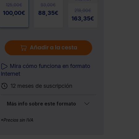
125,00
€
93,00
€
218,00
€
100,00
€
88,35
€
163,35
€
Añadir a la cesta
Mira cómo funciona en formato
Internet
12 meses de suscripción
Más info sobre este formato
*Precios sin IVA