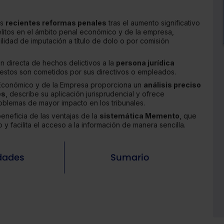
as
recientes reformas penales
tras el aumento significativo
litos en el ámbito penal económico y de la empresa,
ilidad de imputación a título de dolo o por comisión
ón directa de hechos delictivos a la
persona jurídica
stos son cometidos por sus directivos o empleados.
Económico y de la Empresa proporciona un
análisis preciso
es
, describe su aplicación jurisprudencial y ofrece
roblemas de mayor impacto en los tribunales.
eneficia de las ventajas de la
sistemática Memento
, que
 y facilita el acceso a la información de manera sencilla.
dades
Sumario