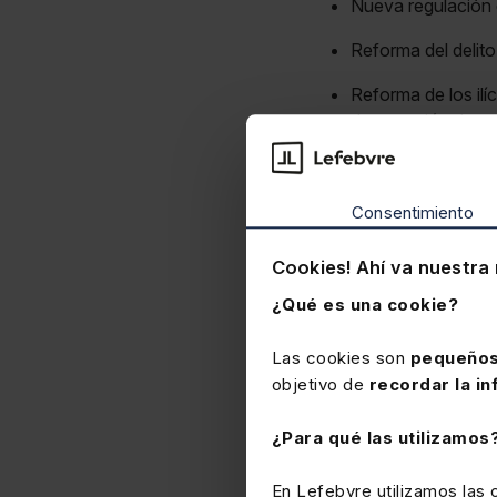
Nueva regulación d
Reforma del delit
Reforma de los il
de exención de re
Tratamiento de las
(«whistleblowing»)
Consentimiento
infracciones norm
Tratamiento del pr
Cookies! Ahí va nuestra 
realización del jui
¿Qué es una cookie?
Como
materias es
Las cookies son
pequeños
Blanqueo de capita
objetivo de
recordar la in
jurisprudenciales
¿Para qué las utilizamos
Delito ecológico: 
En Lefebvre utilizamos las
Puesta al día en m