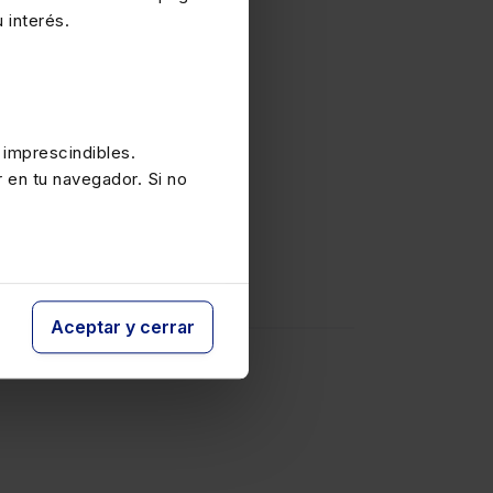
 interés.
teria
ornos del delito
 imprescindibles.
r en tu navegador. Si no
stiva de cada
Aceptar y cerrar