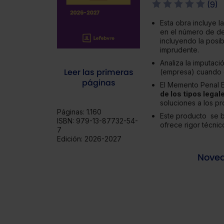
(9)
Esta obra incluye l
en el número de de
incluyendo la posib
imprudente.
Analiza la imputaci
Leer las primeras
(empresa) cuando e
páginas
El Memento Penal 
de los tipos legal
soluciones a los p
Páginas:
1.160
Este producto se b
ISBN:
979-13-87732-54-
ofrece rigor técnico
7
Edición:
2026-2027
Nove