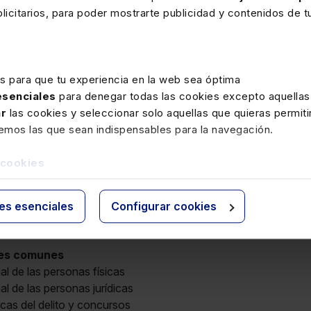
icitarios, para poder mostrarte publicidad y contenidos de tu
 Tribunal Supremo, con más de cuarenta sentencias sobre la ma
n importante cuerpo de doctrina jurisprudencial sobre los cont
desleal
es para que tu experiencia en la web sea óptima
aplicación del delito de corrupción en los negocios
 esenciales
para denegar todas las cookies excepto aquellas
ar
las cookies y seleccionar solo aquellas que quieras permiti
rior, se lleva a cabo una
actualización jurisprudencial
exhau
remos las que sean indispensables para la navegación.
tratadas.
 cookies
ies esenciales
Configurar cookies
nes comunes
l de las personas físicas
l de las personas jurídicas
cas del delito y concursos