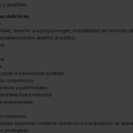
 y garantías
s delictivas
o
imidad, derecho a la propia imagen, inviolabilidad del domicilio d
establecimientos abiertos al público
nor
al
a
ecución e insolvencias punibles
 la competencia
micos y patrimoniales
d intelectual e industrial
s empresariales
de inversores
idades superiores mediante alteración o manipulación de apar
 privilegiada