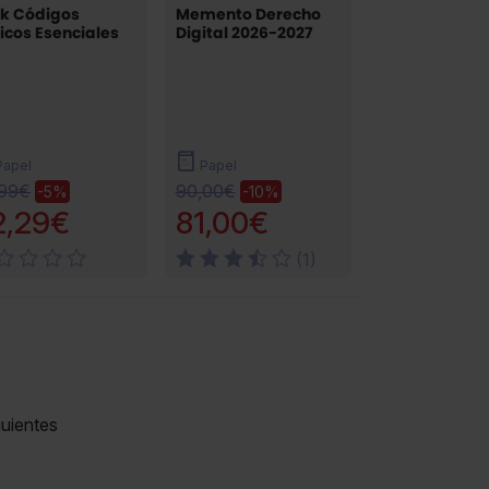
k Códigos
Memento Derecho
icos Esenciales
Digital 2026-2027
Papel
Papel
,99€
90,00€
-5%
-10%
2,29€
81,00€
(1)
uientes