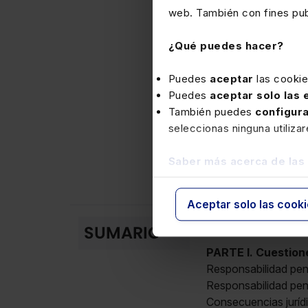
web. También con fines publ
de la doctrina del
Consolidación de u
¿Qué puedes hacer?
de administración 
Puedes
aceptar
las cooki
Primeros casos de 
Puedes
aceptar solo las
También puedes
configur
Junto a todo lo ante
seleccionas ninguna utiliza
una de las materias 
Saber más acerca de las
Aceptar solo las cook
PLAN GENERAL
SUMARIO
PARTE I. Cuestio
Responsabilidad pena
Responsabilidad pena
Consecuencias jurídi