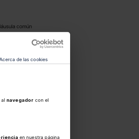
 cláusula común
onal
ue informan sobre
Acerca de las cookies
iterio para la
an:
 al
navegador
con el
s
jurisprudenciales
riencia
en nuestra página
a consolidación