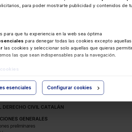
idad jurídica (L 8/2021);
icitarios, para poder mostrarte publicidad y contenidos de tu
ral a la infancia y la adolescencia frente a la violencia (LO 8/20
 Código Civil, la Ley Hipotecaria y la Ley de Enjuiciamiento Civil
es para que tu experiencia en la web sea óptima
os animales (L 17/2021);
 esenciales
para denegar todas las cookies excepto aquellas
l de la libertad sexual (LO 10/2022);
ar
las cookies y seleccionar solo aquellas que quieras permiti
remos las que sean indispensables para la navegación.
erecho a la vivienda (L 12/2023); o
 cookies
adopción internacional (RD 573/2023).
rior, se recoge una exhaustiva actualización con la más recien
ies esenciales
Configurar cookies
L DERECHO CIVIL CATALÁN
SICIONES GENERALES
iones preliminares