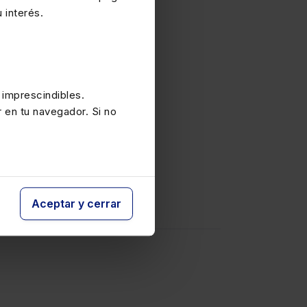
 interés.
21);
, sobre el
 imprescindibles.
r en tu navegador. Si no
te
Aceptar y cerrar