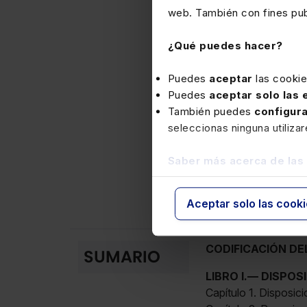
ejercicio de su capac
web. También con fines publ
– la protección integ
¿Qué puedes hacer?
– la modificación del
Puedes
aceptar
las cooki
régimen jurídico de l
Puedes
aceptar solo las
– la garantía integra
También puedes
configur
seleccionas ninguna utiliza
– la regulación del d
Saber más acerca de las
– el reglamento de 
Junto a todo lo ante
Aceptar solo las cook
jurisprudencia
.
CODIFICACIÓN DE
SUMARIO
LIBRO I.— DISPO
Capítulo 1. Disposic