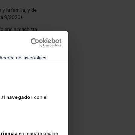
y la familia, y de
ña 9/2020).
violencia machista
ación judicial de
Acerca de las cookies
ema de
olescencia (D
la capacidad
 al
navegador
con el
sal
(RDL 6/2023;
cidad en el
riencia
en nuestra página