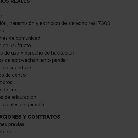
HOS REALES
n
ción, transmisión y extinción del derecho real 7300
ad
iones de comunidad
o de usufructo
os de uso y derecho de habitación
os de aprovechamiento parcial
 de superficie
os de censo
umbres
o de vuelo
s de adquisición
s reales de garantía
IGACIONES Y CONTRATOS
nes previas
aventa