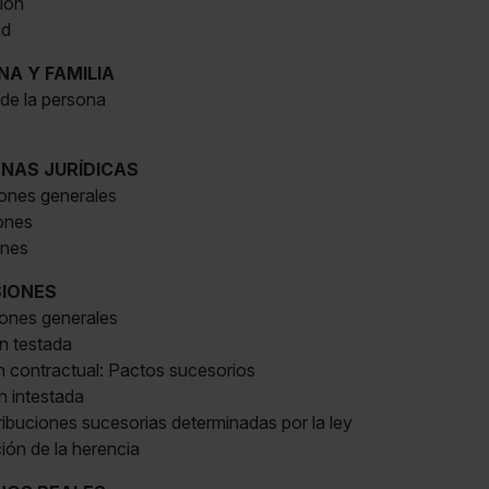
ción
ad
ONA Y FAMILIA
 de la persona
SONAS JURÍDICAS
iones generales
iones
ones
SIONES
iones generales
n testada
n contractual: Pactos sucesorios
n intestada
tribuciones sucesorias determinadas por la ley
ción de la herencia