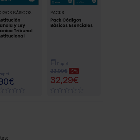
IGOS BÁSICOS
PACKS
stitución
Pack Códigos
añola y Ley
Básicos Esenciales
ánica Tribunal
stitucional
Papel
33,99€
-5%
Papel
32,29€
,90€
tes: