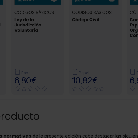
CÓDIGOS BÁSICOS
CÓDIGOS BÁSICOS
CÓD
Ley de la
Código Civil
Con
l
Jurisdicción
Esp
Voluntaria
Org
Con
Papel
Papel
6,80€
10,82€
6
producto
s normativas
de la presente edición cabe destacar las siguien