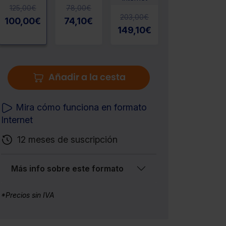
125,00
€
78,00
€
203,00
€
100,00
€
74,10
€
149,10
€
Añadir a la cesta
Mira cómo funciona en formato
Internet
12 meses de suscripción
Más info sobre este formato
*Precios sin IVA