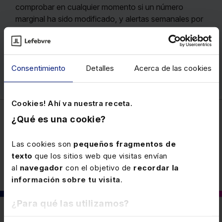
comprobar en cualquier momento si un número
marginal ha sido modificado, y alertas semanales por
e-mail con las novedades.
Precio
192 €
Consentimiento
Detalles
Acerca de las cookies
Ver memento
Cookies! Ahí va nuestra receta.
¿Qué es una cookie?
Fiscal
Las cookies son
pequeños fragmentos de
texto
que los sitios web que visitas envían
al
navegador
con el objetivo de
recordar la
información sobre tu visita
.
¿Para qué las utilizamos?