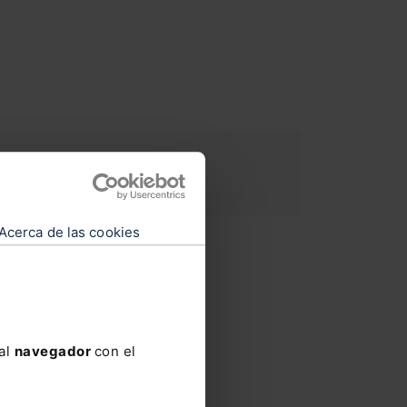
Acerca de las cookies
A
de
clientes@lefebvre.es
 al
navegador
con el