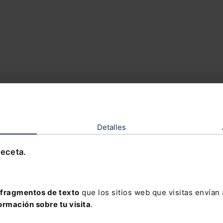
Detalles
PROMOCIÓN FINALIZAD
receta.
ta, ponte en contacto con nosotros a través 
fragmentos de texto
que los sitios web que visitas envían
ormación sobre tu visita
.