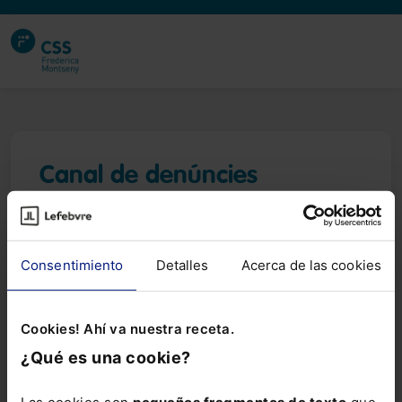
Canal de denúncies
El canal intern d'informació és una eina de
comunicació a través de la qual es poden notificar
riscos, negligències, sospites de conductes
Consentimiento
Detalles
Acerca de las cookies
irregulars i incompliments normatius.
Cookies! Ahí va nuestra receta.
Estan implicats a la denúncia l'òrgan de
compliment normatiu o el delegat de protecció de
¿Qué es una cookie?
dades?
Las cookies son
pequeños fragmentos de texto
que